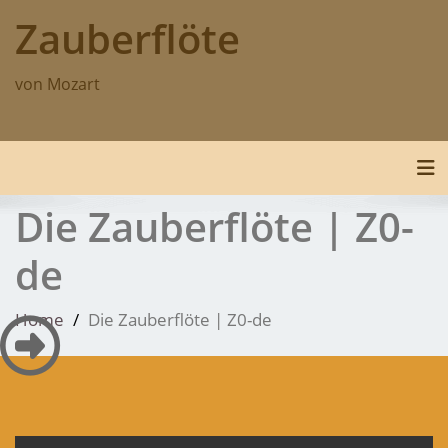
Skip
Zauberflöte
to
content
von Mozart
Tog
Die Zauberflöte | Z0-
de
Home
Die Zauberflöte | Z0-de