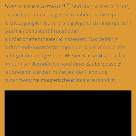
[2]
kocht in meinem Herzen
, sind auch vielen vertraut,
die die Oper noch nie gesehen haben. Da die Oper
leicht zugänglich ist, wird sie gelegentlich kindergerecht
(auch als Schulaufführung) oder
als
Marionettentheater
inszeniert. Das vielfältig
auftretende Kontrastprinzip in der Oper verdeutlicht
sehr gut den Zeitgeist der
Wiener Klassik
. Zunächst
im bunt schillernden Gewand einer
Zauberposse
auftretend, werden im Verlauf der Handlung
zunehmend
freimaurerische
Ideale verkündigt.